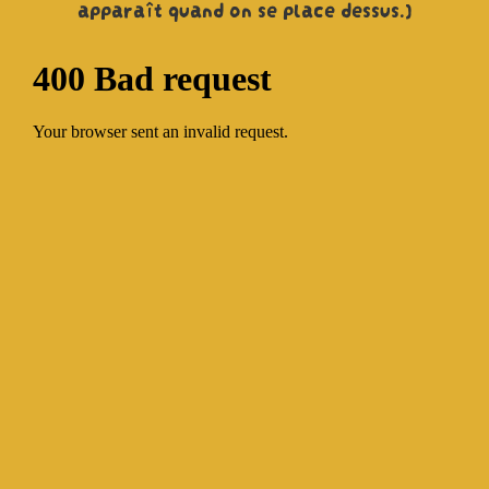
apparaît quand on se place dessus.)