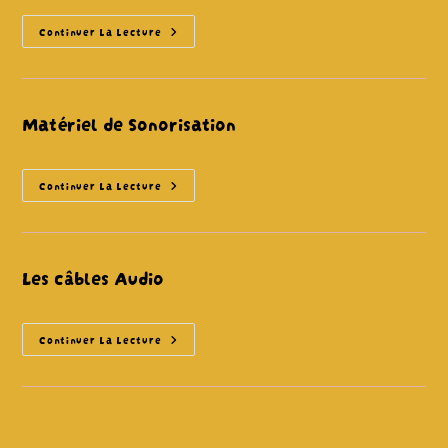
Règlement
Continuer La Lecture
Intérieur
Prêt
Du
Matériel
De
Sonorisation
Matériel de Sonorisation
Matériel
Continuer La Lecture
De
Sonorisation
Les câbles Audio
Les
Continuer La Lecture
Câbles
Audio