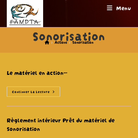
Skip
Menu
to
content
Sonorisation
>
Actions
>
Sonorisation
Le matériel en action…
Le
Continuer La Lecture
Matériel
En
Action…
Règlement intérieur Prêt du matériel de
Sonorisation