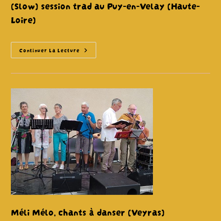
(Slow) session trad au Puy-en-Velay (Haute-
Loire)
(Slow)
Continuer La Lecture
Session
Trad
Au
Puy-
En-
Velay
(Haute-
Loire)
Méli Mélo, chants à danser (Veyras)