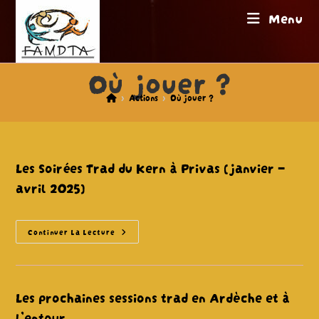
Skip
Menu
to
content
Où jouer ?
>
Actions
>
Où jouer ?
Les Soirées Trad du Kern à Privas (janvier –
avril 2025)
Les
Continuer La Lecture
Soirées
Trad
Du
Kern
À
Privas
Les prochaines sessions trad en Ardèche et à
(janvier
–
l’entour.