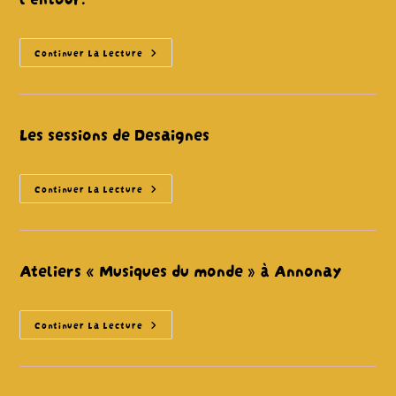
Avril
2025)
Les
Continuer La Lecture
Prochaines
Sessions
Trad
En
Ardèche
Et
Les sessions de Desaignes
À
L’entour.
Les
Continuer La Lecture
Sessions
De
Desaignes
Ateliers « Musiques du monde » à Annonay
Ateliers
Continuer La Lecture
« Musiques
Du
Monde »
À
Annonay