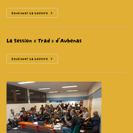
Méli
Continuer La Lecture
Mélo,
Chants
À
Danser
(Veyras)
La Session « Trad » d’Aubenas
La
Continuer La Lecture
Session
« Trad »
D’Aubenas