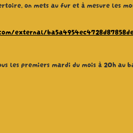
ertoire, on mets au fur et à mesure les m
al.com/external/ba5a4954ec4728d87858
tous les premiers mardi du mois à 20h au 