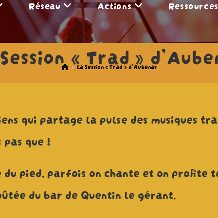
Réseau
Actions
Ressource
 Session « Trad » d’Aube
>
La Session « Trad » d’Aubenas
ens qui partage la pulse des musiques tr
 pas que !
e du pied, parfois on chante et on profite
ûtée du bar de Quentin le gérant.