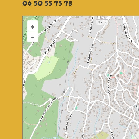
06 50 55 75 78
+
–