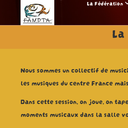
La Fédération
Skip
to
content
La
Nous sommes un collectif de musici
les musiques du centre France mais
Dans cette session, on joue, on tap
moments musicaux dans la salle vo