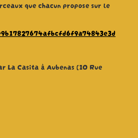
orceaux que chacun propose sur le
de9b17827674afbcfd6f9a74843e3d
bar La Casita à Aubenas (10 Rue