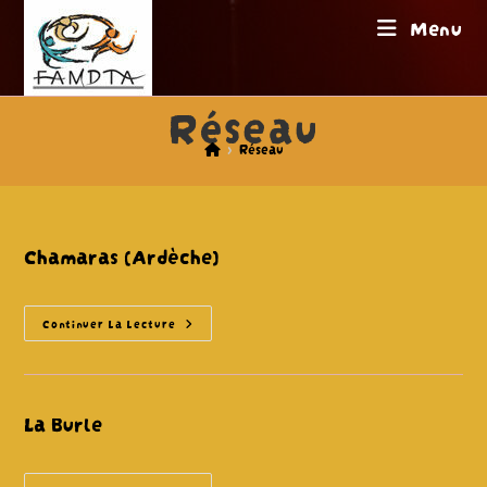
Skip
Menu
to
content
Réseau
>
Réseau
Chamaras (Ardèche)
Chamaras
Continuer La Lecture
(Ardèche)
La Burle