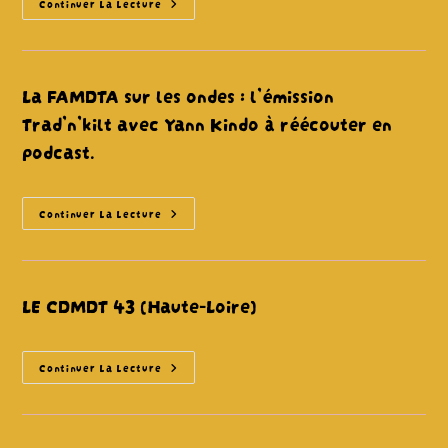
La
Continuer La Lecture
Burle
La FAMDTA sur les ondes : l’émission
Trad’n’kilt avec Yann Kindo à réécouter en
podcast.
La
Continuer La Lecture
FAMDTA
Sur
Les
Ondes
:
L’émission
LE CDMDT 43 (Haute-Loire)
Trad’n’kilt
Avec
Yann
Kindo
À
LE
Continuer La Lecture
Réécouter
CDMDT
En
43
Podcast.
(Haute-
Loire)