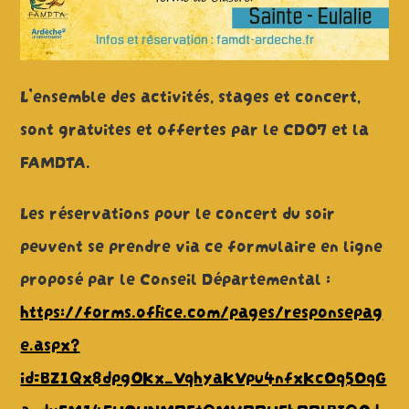
L’ensemble des activités, stages et concert,
sont gratuites et offertes par le CD07 et la
FAMDTA.
Les réservations pour le concert du soir
peuvent se prendre via ce formulaire en ligne
proposé par le Conseil Départemental :
https://forms.office.com/pages/responsepag
e.aspx?
id=BZ1Qx8dpg0Kx_VqhyaKVpu4nfxKcOq5OqG
a_dvEM14FUOUNMREtQMVRRUEhRRlBIQ0d