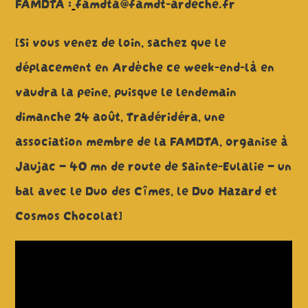
FAMDTA :
famdta@famdt-ardeche.fr
[Si vous venez de loin, sachez que le
déplacement en Ardèche ce week-end-là en
vaudra la peine, puisque le lendemain
dimanche 24 août, Tradéridéra, une
association membre de la FAMDTA, organise à
Jaujac – 40 mn de route de Sainte-Eulalie – un
bal avec le Duo des Cîmes, le Duo Hazard et
Cosmos Chocolat]