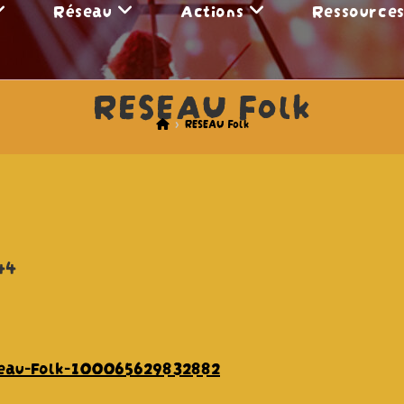
Réseau
Actions
Ressource
RESEAU Folk
>
RESEAU Folk
44
eau-Folk-100065629832882