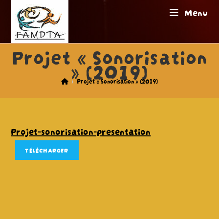
Skip
Menu
to
content
Projet « Sonorisation
» (2019)
>
Projet « Sonorisation » (2019)
Projet-sonorisation-presentation
TÉLÉCHARGER