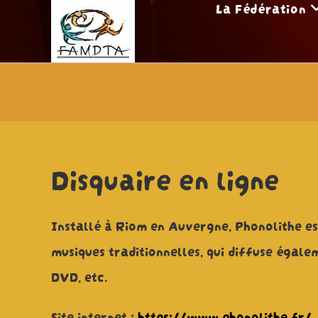
La Fédération
Skip
to
content
Disquaire en ligne
Installé à Riom en Auvergne, Phonolithe est
musiques traditionnelles, qui diffuse égalem
DVD, etc.
Site internet :
https://www.phonolithe.fr/