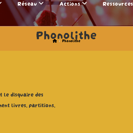
Réseau
Actions
Ressource
Phonolithe
>
Phonolithe
 le disquaire des
ent livres, partitions,