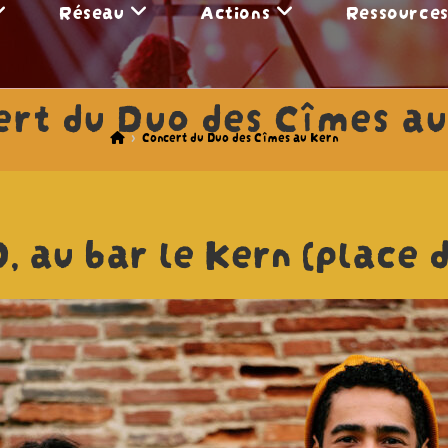
Réseau
Actions
Ressource
ert du Duo des Cîmes au
>
Concert du Duo des Cîmes au Kern
, au bar le Kern (place d