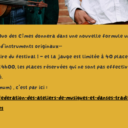
 Duo des Cîmes donnera dans une nouvelle formule un
 d’instruments originaux…
re du festival ! – et la jauge est limitée à 40 place
 14h00, les places réservées qui ne sont pas effect
é.
m) , c’est par ici :
deration-des-ateliers-de-musiques-et-danses-tradit
es