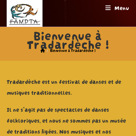
Skip
Menu
to
content
Bienvenue à
Tradardèche !
>
Bienvenue à Tradardèche !
Tradardèche est un festival de danses et de
musiques traditionnelles.
Il ne s’agit pas de spectacles de danses
folkloriques, et nous ne sommes pas un musée
de traditions figées. Nos musiques et nos