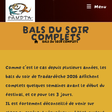
Skip
Menu
to
content
BALS DU SOIR
COMPLETS
>
BALS DU SOIR COMPLETS
Comme c’est le cas depuis plusieurs années, les
bals du soir de Tradardèche 2026 affichent
complets quelques semaines avant le début du
festival, et ce pour les 3 jours.
IL est fortement déconseillé de venir sur
place en espérant récupérer un billet, surtout