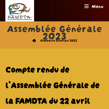
Skip
Menu
to
content
Assemblée Générale
2023
>
Assemblée Générale 2023
Compte rendu de
l’Assemblée Générale de
la FAMDTA du 22 avril