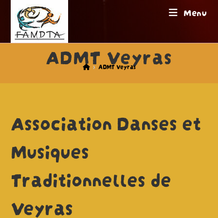
Skip
Menu
to
content
ADMT Veyras
>
ADMT Veyras
Association Danses et
Musiques
Traditionnelles de
Veyras